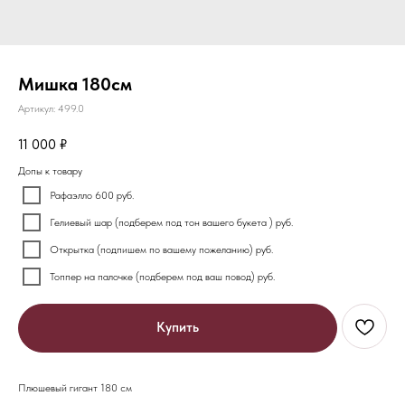
Мишка 180см
Артикул:
499.0
11 000
₽
Допы к товару
Рафаэлло 600 руб.
Гелиевый шар (подберем под тон вашего букета ) руб.
Открытка (подпишем по вашему пожеланию) руб.
Топпер на палочке (подберем под ваш повод) руб.
Купить
Плюшевый гигант 180 см