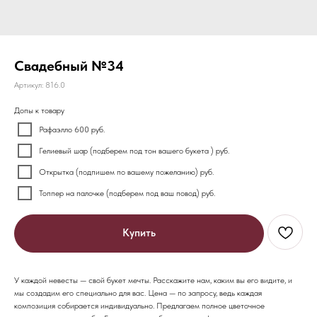
Свадебный №34
Артикул:
816.0
Допы к товару
Рафаэлло 600 руб.
Гелиевый шар (подберем под тон вашего букета ) руб.
Открытка (подпишем по вашему пожеланию) руб.
Топпер на палочке (подберем под ваш повод) руб.
Купить
У каждой невесты — свой букет мечты. Расскажите нам, каким вы его видите, и
мы создадим его специально для вас. Цена — по запросу, ведь каждая
композиция собирается индивидуально. Предлагаем полное цветочное