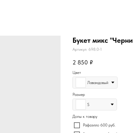
Букет микс "Черн
Артикул:
698.0-1
2 850
₽
Цвет
Лавандовый
Размер
S
Допы к товару
Рафаэлло 600 руб.