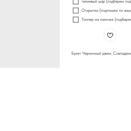
Гелиевый шар (подберем под 
Открытка (подпишем по ваш
Топпер на палочке (подберем
Купить
Букет Черничный джем. Совпаден