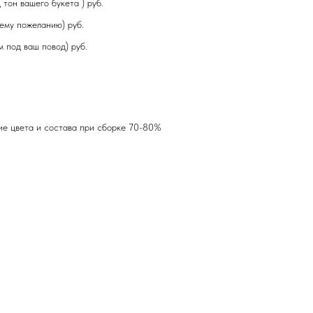
тон вашего букета ) руб.
ему пожеланию) руб.
 под ваш повод) руб.
ие цвета и состава при сборке 70-80%