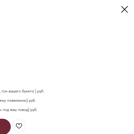
тон вашего букета ) руб.
ему пожеланию) руб.
 под ваш повод) руб.