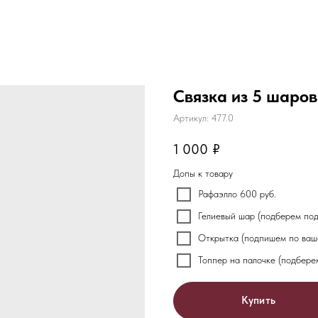
Связка из 5 шаров
Артикул:
477.0
1 000
₽
Допы к товару
Рафаэлло 600 руб.
Гелиевый шар (подберем под 
Открытка (подпишем по ваш
Топпер на палочке (подберем
Купить