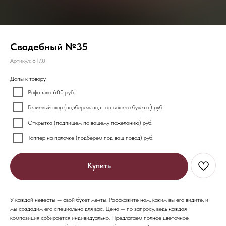
Свадебный №35
Артикул:
817.0
Допы к товару
Рафаэлло 600 руб.
Гелиевый шар (подберем под тон вашего букета ) руб.
Открытка (подпишем по вашему пожеланию) руб.
Топпер на палочке (подберем под ваш повод) руб.
Купить
У каждой невесты — свой букет мечты. Расскажите нам, каким вы его видите, и
мы создадим его специально для вас. Цена — по запросу, ведь каждая
композиция собирается индивидуально. Предлагаем полное цветочное