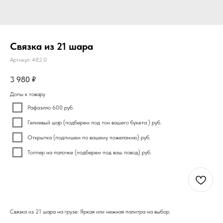
Связка из 21 шара
Артикул:
482.0
3 980
₽
Допы к товару
Рафаэлло 600 руб.
Гелиевый шар (подберем под тон вашего букета ) руб.
Открытка (подпишем по вашему пожеланию) руб.
Топпер на палочке (подберем под ваш повод) руб.
Купить
Связка из 21 шара на грузе. Яркая или нежная палитра на выбор.