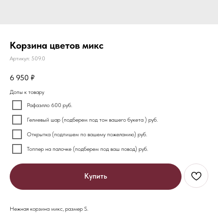
Корзина цветов микс
Артикул:
509.0
6 950
₽
Допы к товару
Рафаэлло 600 руб.
Гелиевый шар (подберем под тон вашего букета ) руб.
Открытка (подпишем по вашему пожеланию) руб.
Топпер на палочке (подберем под ваш повод) руб.
Купить
Нежная корзина микс, размер S.