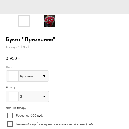
Букет "Признание"
Артикул:
919.0-1
3 950
₽
Цвет
Красный
Размер
S
Допы к товару
Рафаэлло 600 руб.
Гелиевый шар (подберем под тон вашего букета ) руб.