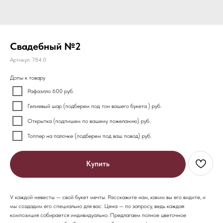
Свадебный №2
Артикул:
784.0
Допы к товару
Рафаэлло 600 руб.
Гелиевый шар (подберем под тон вашего букета ) руб.
Открытка (подпишем по вашему пожеланию) руб.
Топпер на палочке (подберем под ваш повод) руб.
Купить
У каждой невесты — свой букет мечты. Расскажите нам, каким вы его видите, и
мы создадим его специально для вас. Цена — по запросу, ведь каждая
композиция собирается индивидуально. Предлагаем полное цветочное